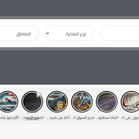
الحصول على الجنسية التركية
“قناة اسطنبول” بعد الانتهاء من المشروع
تحرير السوق التركي: خفض سعر الفائدة لدى البنك المركزي وآثاره على العقارات
أكثر من مجرد سعر: الدليل الكامل لتكاليف العقارات في تركيا
“تضخم اقتصادي, أسعار الفائدة, والعقارات: كيف تؤثر سياسات البنك المركزي التركي على السوق؟
“تأثير 