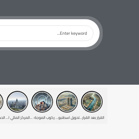
القرار بعد القرار: كيف ارناؤوط كوي, اسطنبول تتحول
تحويل اسطنبول: رؤى من شركة الفاتح العقارية حول مستقبل العقارات حول المطار الجديد
ركوب الموجة: لماذا يوليو 2024 هو تغيير قواعد اللعبة لسوق العقارات التركية
المركز المالي الجديد