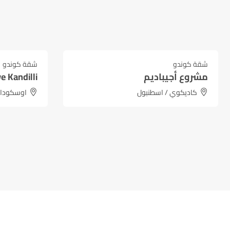
000
₺
15,300,000
₺
يبدأ من
يبدأ من
شقة كوندو
شقة كوندو
مميز
مميز
Nef Reserve Kandilli
بيزم إيفلر 11
اوسكودار, اسطنبول
أفجيلار, 