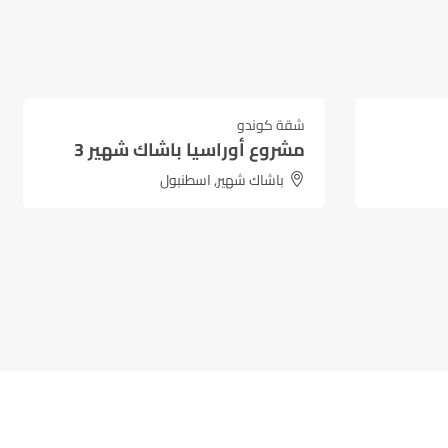
4,390,000
₺
يبدأ من
شقة كوندو
مميز
ر 3
مشروع ديمير لايف لاكشري
بويوك شكمجة / اسطنبول