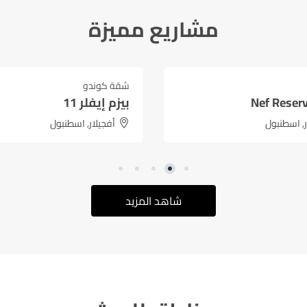
مشاريع مميزة
9,180,000
₺
5,400,
يبدأ من
شقة كوندو
مميز
مشروع أوراسيا باشاك شهي
اسطنبول
باشاك شهير, اسطنبول
شاهد المزيد