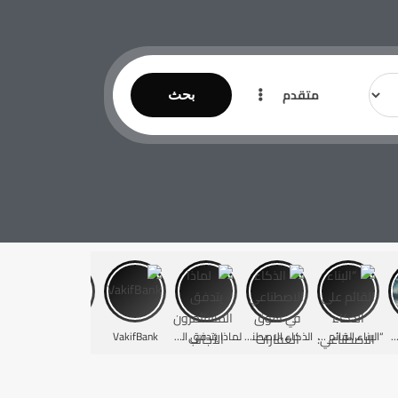
متقدم
بحث
فوز ترامب على العقارات التركية: الفرص والتحديات”
“البناء القائم على الذكاء الاصطناعي: هل سيتم بناء مباني كاملة بالذكاء الاصطناعي؟?”
الذكاء الاصطناعي في سوق العقارات التركية: التغيرات التكنولوجية تشكل مستقبل الاستثمار العقاري
لماذا يتدفق المستثمرون الأجانب إلى غرب إسطنبول؟
VakifBank
HALKBANK