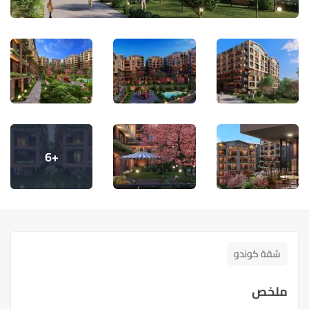
+6
شقة كوندو
ملخص