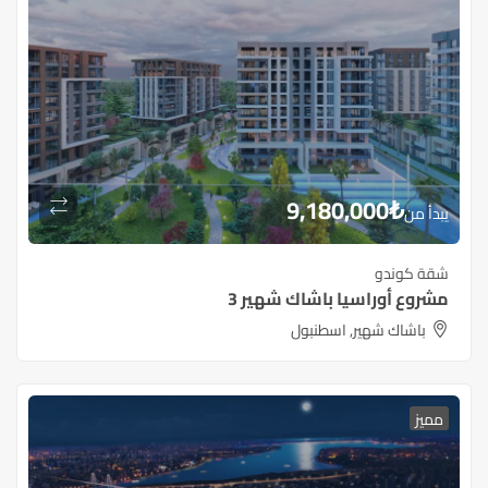
9,180,000
₺
يبدأ من
شقة كوندو
مشروع أوراسيا باشاك شهير 3
باشاك شهير, اسطنبول
مميز