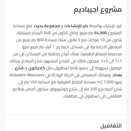
مشروع اجيباديم
قيد الإنشاء بواسطة
باير للإنشاءات
و
مجموعة يجيت
. تبلغ مساحة
المشروع
54,300
متر مربع. والتي تتكون من 348 أقسام مستقلة,
يتكون من 10 بلوكات مع 5 طابق. هناك مساحة 800 متر مربع من
المناطق الاجتماعية في مساكن اجيباديم, 7 ألف متر مربع منها
مخصصة للمناظر الطبيعية. هناك أنواع مختلفة من المساكن في من
1+1 الى 5+1.
سيكون منزلك في الشارع المشهور
شارع أجيبادم, يمكنك
الوصول بسهولة إلى جميع نقاط اسطنبول, مثل
كاديكوي
و
شارع
بغداد
, ويمكنك الانغماس في الحياة الهادئة في Acıbadem Mansions
وبها 7,000 m2 مساحة المناظر الطبيعية مع مسافة 150 متر إلى
شارع أجيبادم و 200 متر إلى شارع كوشويولو, ستكون أفضل مطاعم
المقاهي في اسطنبول في منطقتك.
التفاصيل