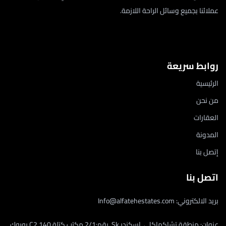
عملائنا بجميع وسائل الراحة اللازمة.
روابط سريعة
الرئيسية
من نحن
العقارات
المدونة
إتصل بنا
اتصل بنا
بريد الالكتروني: Info@alfatehestates.com
عنوان: منطقة تشاكماكلي, اسكندر Sk. رقم:2/1 مكتب كتلة C2 140 بويوك