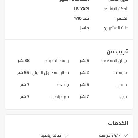
شركة الانشاء:
LIV YAPI
الخصم :
نقد 10%
حالة المشروع:
جاهز
قريب من
ميدان المنطقة :
5 كم
وسط المدينة :
38 كم
مدرسة :
2 كم
مطار اسطنبول الدولي :
55 كم
مشفى :
5 كم
جامعة :
7 كم
مول :
7 كم
مترو باص :
7 كم
الخدمات
24/7 حراسة
صالة رياضية