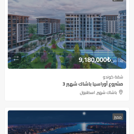
9,180,000
₺
يبدأ من
شقة كوندو
مشروع أوراسيا باشاك شهير 3
باشاك شهير, اسطنبول
مميز